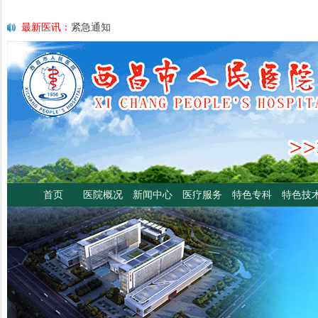
最新医讯：
紧急通知
最新医讯：
好消息！四川大学华西医院泌尿外科专家魏强教授来院
最新医讯：
西昌市人民总医院携手省科学普及专委会开展卫生下乡
宣传活动
最新医讯：
西昌市人民医院耳鼻咽喉头颈外科将于3月3日开展“全国
日”义诊活动
最新医讯：
重磅消息！2月21日起，四川大学华西医院泌尿外科魏强
将定期到西昌市人民医院开展门诊、手术
最新医讯：
西昌市人民医院胃肠肿瘤专病门诊开诊！
最新医讯：
西昌市人民医院开展日间蓝光治疗门诊 轻度“小黄人”，
分离、不住院就能照蓝光啦！
首页
医院概况
新闻中心
医疗服务
特色专科
特色技
最新医讯：
好消息！西昌市人民医院高压氧舱运行啦
最新医讯：
【义诊预告】西昌市人民医院大型义诊活动，5月7日约
啦！
最新医讯：
凉山各医院2年跑出“加速度”，9月再迎华西胸外专家