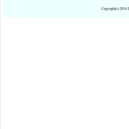
陈萍 副主任医师
陈栎 副主任医
神经内科
Copyright(c) 2014
精神科
郑重 副主任医师
刘羽 副主任医
泌尿外科
肝胆胰腺外科
李勇 主任医师
吴科 主任医师
心胸外科
神经外科