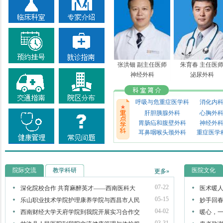
张洪钿 副主任医师
朱育春 主任医
神经外科
泌尿外科
呼吸与危重症医学科
消化内
肝胆胰腺外科
心胸外
胃肠疝和腹壁外科
神经外
耳鼻咽喉头颈外科
重症医学
吴钊 副主任医师
杨毅 副主任医
院际交流
教学科研
医院文化
妇产科
更多»
内分泌代谢科
07-22
深化院校合作 共育麻醉英才——西南医科大
医术暖
05-15
乐山职业技术学院护理康养学院与西昌市人民
妙手回春
04-02
西南财经大学天府学院到我院开展实习合作交
暖心，