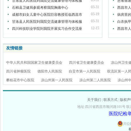
03-31
甘洛县人民医院到我院交流健康管理与体检服
患者致谢
03-31
石棉县卫健局参观考察我院胸痛中心
西昌市
03-19
成都市妇女儿童中心医院巨容教授莅临西昌市
病房里
王浩凌 主任医师
黄林 主任医师
03-31
甘洛县人民医院到我院交流健康管理与体检服
白衣执
呼吸与危重症医学科
消化内科
12-15
四川科技职业学院到我院开展实习合作交流座
西昌市人
友情链接
中华人民共和国国家卫生健康委员会
四川省卫生健康委员会
凉山州卫生
四川省肿瘤医院
德阳市人民医院
自贡市第一人民医院
双流区第一人
唐宇 副主任医师
张娟 副主任医
攀枝花市中心医院
凉山州第一人民医院
凉山州第二人民医院
凉山州
心血管内科
心血管内科
关于我们
|
联系方式
|
版权声
地址:四川省西昌市顺河路101号 联系电话:
医院纪检举报
川公网
蜀