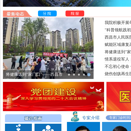
我院积极开展
“科普领航践初
西昌市人民医院
赋能区域康复
将健康送到“
黄华松 主任医师
张海燕 中西医结
情系退役军人
泌尿外科
主任医师
不忘初心使命
中西医结合科
烧伤创疡再生
将健康送到“家门口”——西昌市
魏强 主任医师
贺勇 副主任医
专家门诊时间
泌尿外科
心血管内科